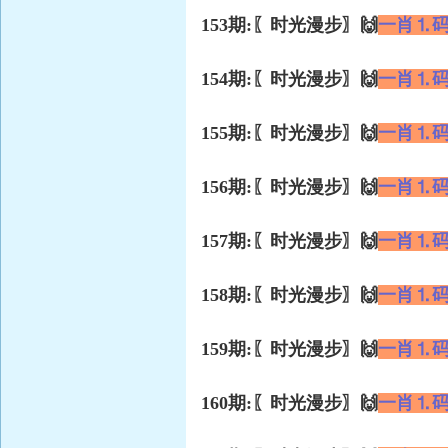
153期:〖时光漫步〗🙌
一肖⒈
154期:〖时光漫步〗🙌
一肖⒈
155期:〖时光漫步〗🙌
一肖⒈
156期:〖时光漫步〗🙌
一肖⒈
157期:〖时光漫步〗🙌
一肖⒈
158期:〖时光漫步〗🙌
一肖⒈
159期:〖时光漫步〗🙌
一肖⒈
160期:〖时光漫步〗🙌
一肖⒈