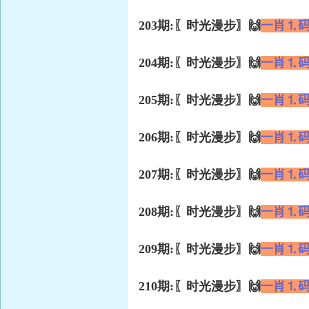
203期:〖时光漫步〗🙌
一肖⒈
204期:〖时光漫步〗🙌
一肖⒈
205期:〖时光漫步〗🙌
一肖⒈
206期:〖时光漫步〗🙌
一肖⒈
207期:〖时光漫步〗🙌
一肖⒈
208期:〖时光漫步〗🙌
一肖⒈
209期:〖时光漫步〗🙌
一肖⒈
210期:〖时光漫步〗🙌
一肖⒈