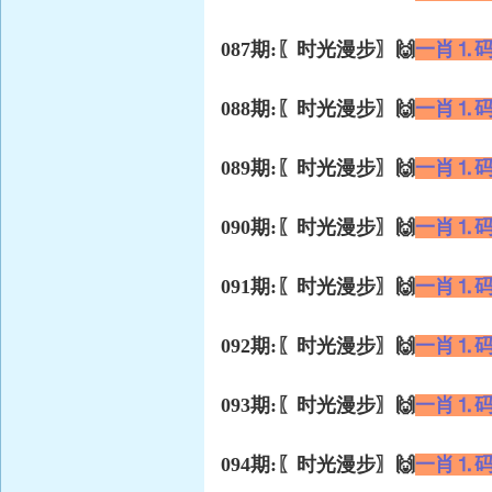
087期:〖时光漫步〗🙌
一肖⒈
088期:〖时光漫步〗🙌
一肖⒈
089期:〖时光漫步〗🙌
一肖⒈
090期:〖时光漫步〗🙌
一肖⒈
091期:〖时光漫步〗🙌
一肖⒈
092期:〖时光漫步〗🙌
一肖⒈
093期:〖时光漫步〗🙌
一肖⒈
094期:〖时光漫步〗🙌
一肖⒈