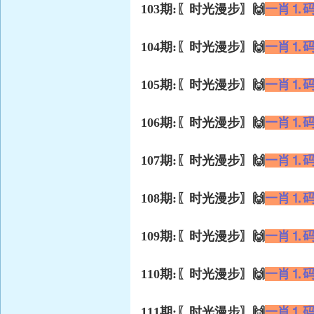
103期:〖时光漫步〗🙌
一肖⒈
104期:〖时光漫步〗🙌
一肖⒈
105期:〖时光漫步〗🙌
一肖⒈
106期:〖时光漫步〗🙌
一肖⒈
107期:〖时光漫步〗🙌
一肖⒈
108期:〖时光漫步〗🙌
一肖⒈
109期:〖时光漫步〗🙌
一肖⒈
110期:〖时光漫步〗🙌
一肖⒈
111期:〖时光漫步〗🙌
一肖⒈