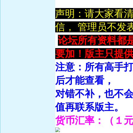
声明：请大家看
信， 管理员不发
论坛所有资料都
要加！版主只提供
注意：所有高手
后才能查看，
对错不补，也不
值再联系版主。
货币汇率：（１元