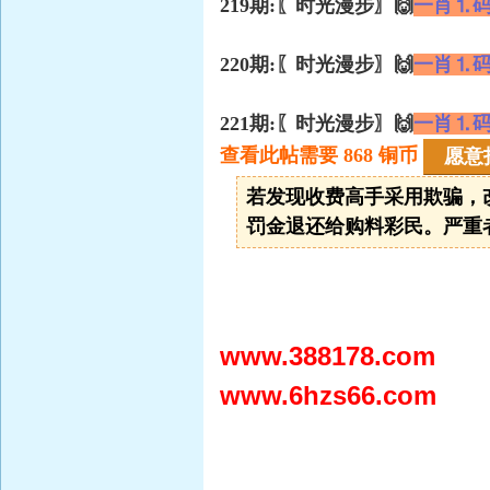
219期:〖时光漫步〗🙌
一肖⒈
220期:〖时光漫步〗🙌
一肖⒈
221期:〖时光漫步〗🙌
一肖⒈
查看此帖需要 868 铜币
若发现收费高手采用欺骗，改
罚金退还给购料彩民。严重者
www.388178.com
www.6hzs66.com