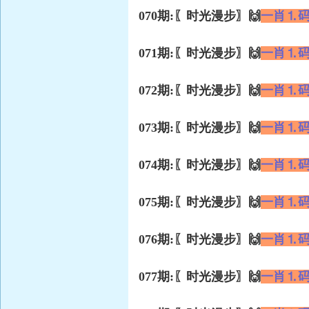
070期:〖时光漫步〗🙌
一肖⒈
071期:〖时光漫步〗🙌
一肖⒈
072期:〖时光漫步〗🙌
一肖⒈
073期:〖时光漫步〗🙌
一肖⒈
074期:〖时光漫步〗🙌
一肖⒈
075期:〖时光漫步〗🙌
一肖⒈
076期:〖时光漫步〗🙌
一肖⒈
077期:〖时光漫步〗🙌
一肖⒈