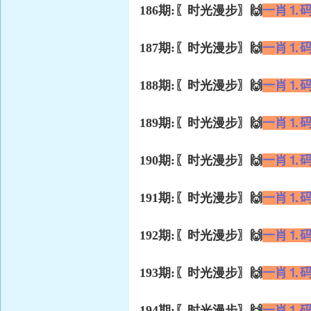
186期:〖时光漫步〗🙌
一肖⒈
187期:〖时光漫步〗🙌
一肖⒈
188期:〖时光漫步〗🙌
一肖⒈
189期:〖时光漫步〗🙌
一肖⒈
190期:〖时光漫步〗🙌
一肖⒈
191期:〖时光漫步〗🙌
一肖⒈
192期:〖时光漫步〗🙌
一肖⒈
193期:〖时光漫步〗🙌
一肖⒈
194期:〖时光漫步〗🙌
一肖⒈