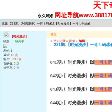
天下
网址导航www.388178
永久域名
主题 : 221期:【时光漫步】一肖⒈码💰💰【时光漫步】一肖⒈码💰💰
楼主
【时光漫步】
u
历史记录
u
回复
u
编辑
u
级别：
一级高手
221期:【时光漫步】一肖⒈码💰
发帖:
1
威望:
18 点
铜币:
3797 枚
041期:〖时光漫步〗🙌
一肖⒈
贡献值:
0 点
好评度:
0 点
042期:〖时光漫步〗🙌
一肖⒈
043期:〖时光漫步〗🙌
一肖⒈
044期:〖时光漫步〗🙌
一肖⒈