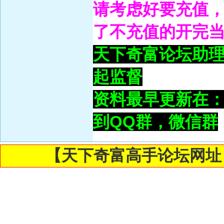
请考虑好要充值
了不充值的开完
天下奇富论坛助理新
起监督
资料最早更新在：ww
到QQ群，微信群
【天下奇富高手论坛网址