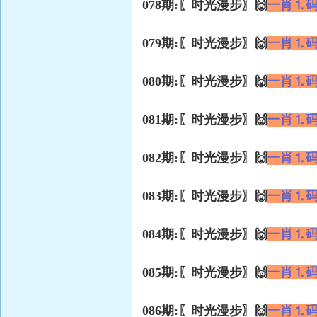
078期:〖时光漫步〗🙌
一肖⒈
079期:〖时光漫步〗🙌
一肖⒈
080期:〖时光漫步〗🙌
一肖⒈
081期:〖时光漫步〗🙌
一肖⒈
082期:〖时光漫步〗🙌
一肖⒈
083期:〖时光漫步〗🙌
一肖⒈
084期:〖时光漫步〗🙌
一肖⒈
085期:〖时光漫步〗🙌
一肖⒈
086期:〖时光漫步〗🙌
一肖⒈