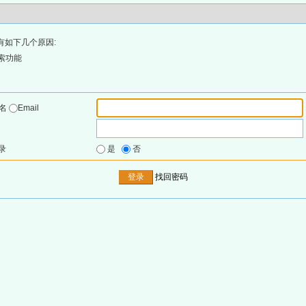
有如下几个原因:
索功能
户名
Email
录
是
否
找回密码