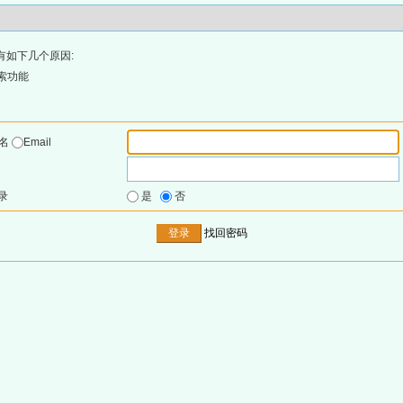
有如下几个原因:
索功能
户名
Email
录
是
否
找回密码