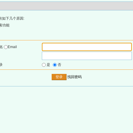
有如下几个原因:
索功能
户名
Email
录
是
否
找回密码