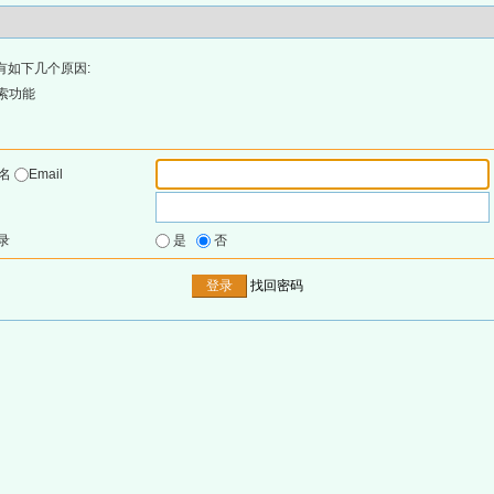
有如下几个原因:
索功能
户名
Email
录
是
否
找回密码