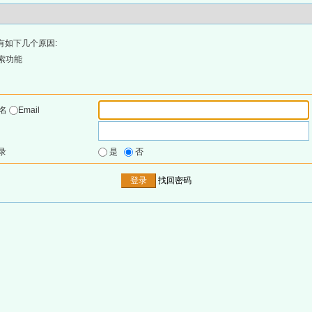
有如下几个原因:
索功能
户名
Email
录
是
否
找回密码