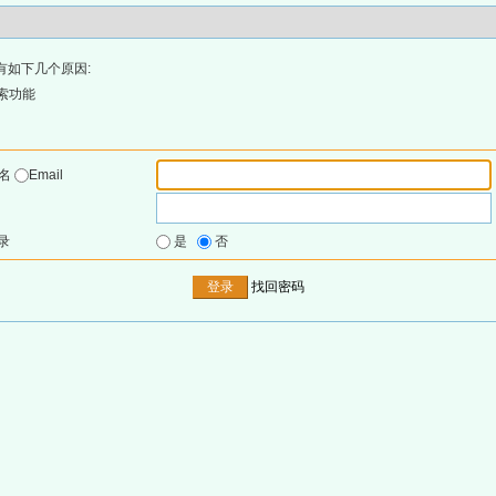
有如下几个原因:
索功能
户名
Email
录
是
否
找回密码