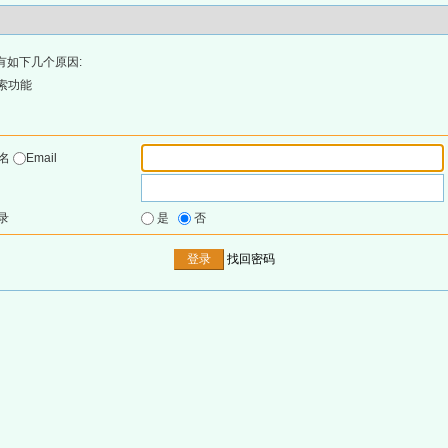
有如下几个原因:
索功能
户名
Email
录
是
否
找回密码