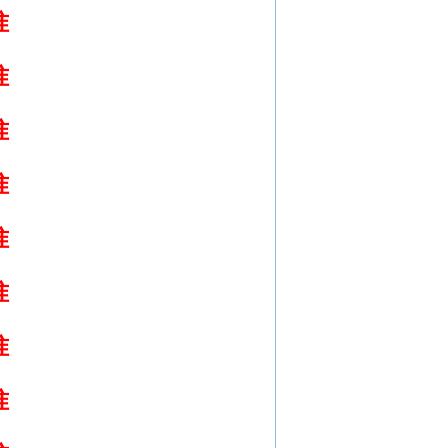
准
准
准
准
准
准
准
准