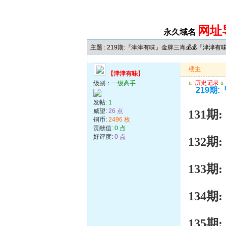
网址导
永久域名
主题 : 219期:『津津有味』金牌三肖💰💰『津津有
楼主
【津津有味】
u
历史记录
u
级别：
一级高手
219期
发帖:
1
威望:
26 点
131期
铜币:
2496 枚
贡献值:
0 点
好评度:
0 点
132期
133期
134期
135期