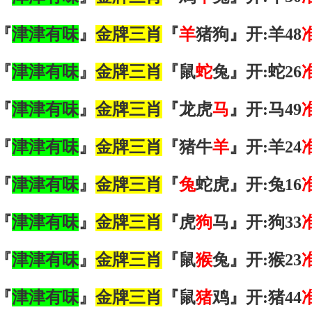
:『
津津有味
』
金牌三肖
『
羊
猪狗』开:羊48
:『
津津有味
』
金牌三肖
『鼠
蛇
兔』开:蛇26
:『
津津有味
』
金牌三肖
『龙虎
马
』开:马49
:『
津津有味
』
金牌三肖
『猪牛
羊
』开:羊24
:『
津津有味
』
金牌三肖
『
兔
蛇虎』开:兔16
:『
津津有味
』
金牌三肖
『虎
狗
马』开:狗33
:『
津津有味
』
金牌三肖
『鼠
猴
兔』开:猴23
:『
津津有味
』
金牌三肖
『鼠
猪
鸡』开:猪44