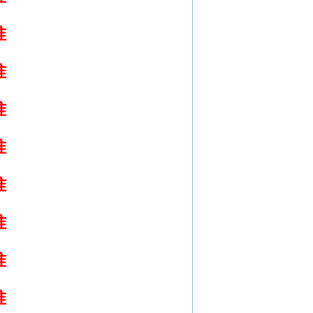
准
准
准
准
准
准
准
准