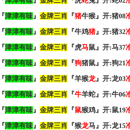
:『
津津有味
』
金牌三肖
『虎
蛇
兔』开:蛇02
:『
津津有味
』
金牌三肖
『
猪
牛猴』开:猪08
:『
津津有味
』
金牌三肖
『牛鸡
猪
』开:猪32
:『
津津有味
』
金牌三肖
『虎
马
鼠』开:马37
:『
津津有味
』
金牌三肖
『
狗
猪鼠』开:狗21
:『
津津有味
』
金牌三肖
『羊猴
龙
』开:龙03
:『
津津有味
』
金牌三肖
『
牛
羊蛇』开:牛06
:『
津津有味
』
金牌三肖
『
鼠
猴鸡』开:鼠19
:『
津津有味
』
金牌三肖
『猴
龙
马』开:龙15