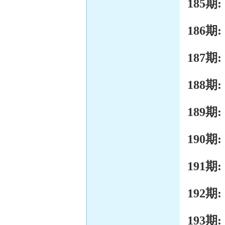
185期
186期
187期
188期
189期
190期
191期
192期
193期