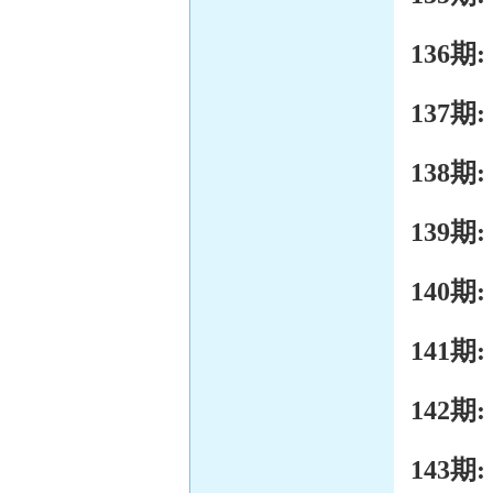
136期
137期
138期
139期
140期
141期
142期
143期