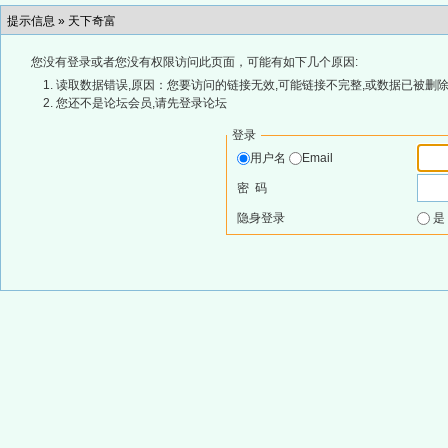
提示信息 »
天下奇富
您没有登录或者您没有权限访问此页面，可能有如下几个原因:
读取数据错误,原因：您要访问的链接无效,可能链接不完整,或数据已被删除
您还不是论坛会员,请先登录论坛
登录
用户名
Email
密 码
隐身登录