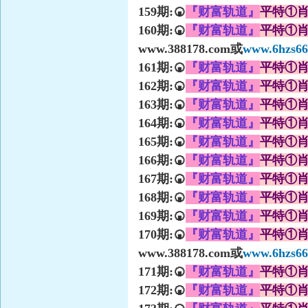
159期:🍘
『财富轨道』
平特①
160期:🍘
『财富轨道』
平特①
www.388178.com或
www.6hzs66
161期:🍘
『财富轨道』
平特①
162期:🍘
『财富轨道』
平特①
163期:🍘
『财富轨道』
平特①
164期:🍘
『财富轨道』
平特①
165期:🍘
『财富轨道』
平特①
166期:🍘
『财富轨道』
平特①
167期:🍘
『财富轨道』
平特①
168期:🍘
『财富轨道』
平特①
169期:🍘
『财富轨道』
平特①
170期:🍘
『财富轨道』
平特①
www.388178.com或
www.6hzs66
171期:🍘
『财富轨道』
平特①
172期:🍘
『财富轨道』
平特①