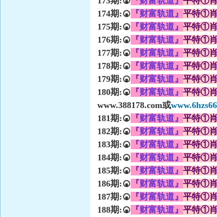
173期:🍘
『财富轨道』
平特①
174期:🍘
『财富轨道』
平特①
175期:🍘
『财富轨道』
平特①
176期:🍘
『财富轨道』
平特①
177期:🍘
『财富轨道』
平特①
178期:🍘
『财富轨道』
平特①
179期:🍘
『财富轨道』
平特①
180期:🍘
『财富轨道』
平特①
www.388178.com或
www.6hzs66
181期:🍘
『财富轨道』
平特①
182期:🍘
『财富轨道』
平特①
183期:🍘
『财富轨道』
平特①
184期:🍘
『财富轨道』
平特①
185期:🍘
『财富轨道』
平特①
186期:🍘
『财富轨道』
平特①
187期:🍘
『财富轨道』
平特①
188期:🍘
『财富轨道』
平特①