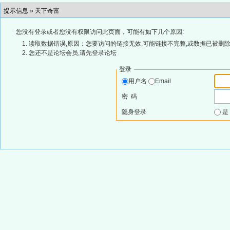
提示信息 »
天下奇富
您没有登录或者您没有权限访问此页面，可能有如下几个原因:
读取数据错误,原因：您要访问的链接无效,可能链接不完整,或数据已被删除
您还不是论坛会员,请先登录论坛
登录
用户名
Email
密 码
隐身登录