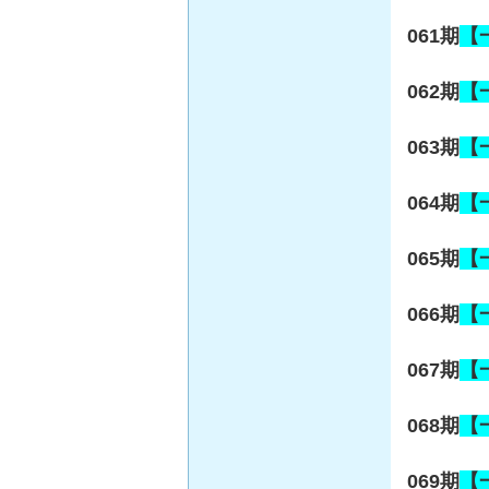
061期
【
062期
【
063期
【
064期
【
065期
【
066期
【
067期
【
068期
【
069期
【