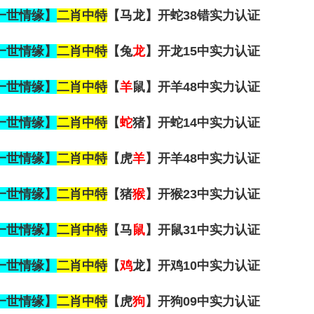
一世情缘】
二肖中特
【马龙
】开蛇38错
实力认证
一世情缘】
二肖中特
【兔
龙
】开龙15中
实力认证
一世情缘】
二肖中特
【
羊
鼠
】开羊48中
实力认证
一世情缘】
二肖中特
【
蛇
猪
】开蛇14中
实力认证
一世情缘】
二肖中特
【虎
羊
】开羊48中
实力认证
一世情缘】
二肖中特
【猪
猴
】开猴23中
实力认证
一世情缘】
二肖中特
【马
鼠
】开鼠31中
实力认证
一世情缘】
二肖中特
【
鸡
龙
】开鸡10中
实力认证
一世情缘】
二肖中特
【虎
狗
】开狗09中
实力认证