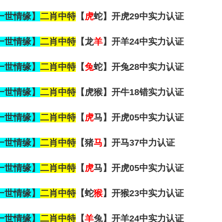
一世情缘】
二肖中特
【
虎
蛇
】开虎29中
实力认证
一世情缘】
二肖中特
【龙
羊
】开羊24中
实力认证
一世情缘】
二肖中特
【
兔
蛇
】开兔28中
实力认证
一世情缘】
二肖中特
【虎猴
】开牛18错
实力认证
一世情缘】
二肖中特
【
虎
马
】开虎05中
实力认证
一世情缘】
二肖中特
【猪
马
】开马37中
力认证
一世情缘】
二肖中特
【
虎
马
】开虎05中
实力认证
一世情缘】
二肖中特
【蛇
猴
】开猴23中
实力认证
一世情缘】
二肖中特
【
羊
兔
】开羊24中
实力认证