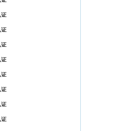
认证
认证
认证
认证
认证
认证
认证
认证
认证