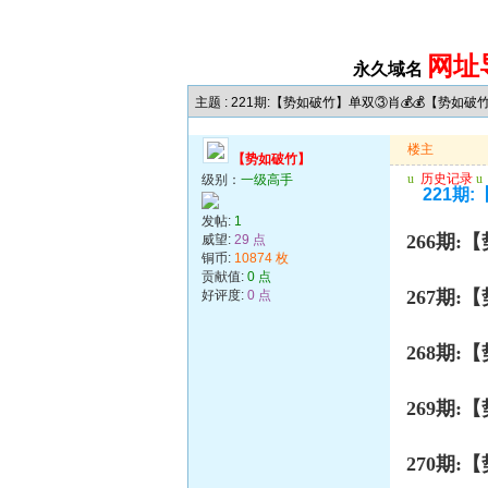
网址导
永久域名
主题 : 221期:【势如破竹】单双③肖💰💰【势如破
楼主
【势如破竹】
u
历史记录
u
级别：
一级高手
221期
发帖:
1
266期:
威望:
29 点
铜币:
10874 枚
贡献值:
0 点
267期:
好评度:
0 点
268期:
269期:
270期: