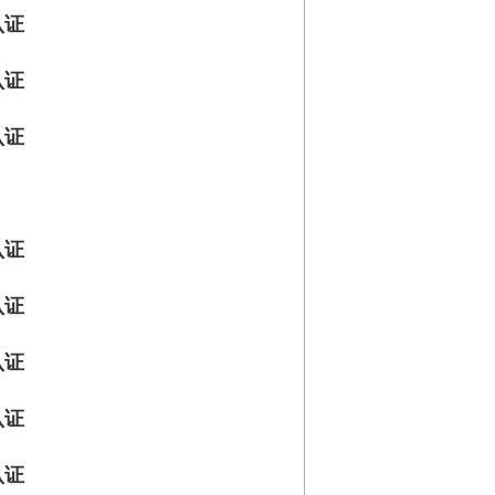
认证
认证
认证
认证
认证
认证
认证
认证