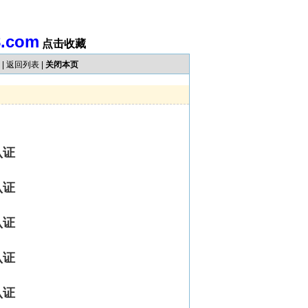
.com
点击收藏
 |
返回列表
|
关闭本页
认证
认证
认证
认证
认证