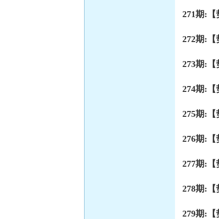
271期:
272期:
273期:
274期:
275期:
276期:
277期:
278期:
279期: