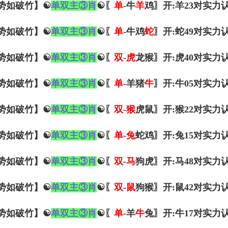
【势如破竹】☯
单双主③肖
☯
〖
单
-牛
羊
鸡〗开:羊23对实力
【势如破竹】☯
单双主③肖
☯
〖
单
-牛鸡
蛇
〗开:蛇49对实力
【势如破竹】☯
单双主③肖
☯
〖
双
-
虎
龙猴〗开:虎40对实力
【势如破竹】☯
单双主③肖
☯
〖
单
-羊猪
牛
〗开:牛05对实力
【势如破竹】☯
单双主③肖
☯
〖
双
-
猴
虎鼠〗开:猴22对实力
【势如破竹】☯
单双主③肖
☯
〖
单
-
兔
蛇鸡〗开:兔15对实力
【势如破竹】☯
单双主③肖
☯
〖
双
-
马
狗虎〗开:马48对实力
【势如破竹】☯
单双主③肖
☯
〖
双
-
鼠
狗猴〗开:鼠42对实力
【势如破竹】☯
单双主③肖
☯
〖
单
-羊
牛
兔〗开:牛17对实力