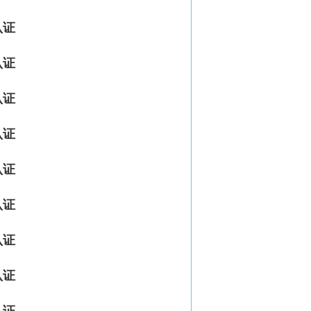
认证
认证
认证
认证
认证
认证
认证
认证