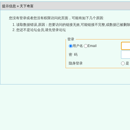
提示信息 »
天下奇富
您没有登录或者您没有权限访问此页面，可能有如下几个原因:
读取数据错误,原因：您要访问的链接无效,可能链接不完整,或数据已被删除
您还不是论坛会员,请先登录论坛
登录
用户名
Email
密 码
隐身登录