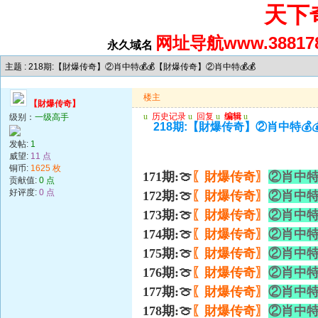
天下
网址导航www.388178
永久域名
主题 : 218期:【財爆传奇】②肖中特💰💰【財爆传奇】②肖中特💰💰
楼主
【財爆传奇】
u
历史记录
u
回复
u
编辑
u
级别：
一级高手
218期:【財爆传奇】②肖中特💰
发帖:
1
威望:
11 点
铜币:
1625 枚
171期:🍈
〖財爆传奇〗
②肖中
贡献值:
0 点
好评度:
0 点
172期:🍈
〖財爆传奇〗
②肖中
173期:🍈
〖財爆传奇〗
②肖中
174期:🍈
〖財爆传奇〗
②肖中
175期:🍈
〖財爆传奇〗
②肖中
176期:🍈
〖財爆传奇〗
②肖中
177期:🍈
〖財爆传奇〗
②肖中
178期:🍈
〖財爆传奇〗
②肖中