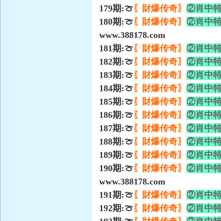
179期:🍈
〖財爆传奇〗
②肖中
180期:🍈
〖財爆传奇〗
②肖中
www.388178.com
181期:🍈
〖財爆传奇〗
②肖中
182期:🍈
〖財爆传奇〗
②肖中
183期:🍈
〖財爆传奇〗
②肖中
184期:🍈
〖財爆传奇〗
②肖中
185期:🍈
〖財爆传奇〗
②肖中
186期:🍈
〖財爆传奇〗
②肖中
187期:🍈
〖財爆传奇〗
②肖中
188期:🍈
〖財爆传奇〗
②肖中
189期:🍈
〖財爆传奇〗
②肖中
190期:🍈
〖財爆传奇〗
②肖中
www.388178.com
191期:🍈
〖財爆传奇〗
②肖中
192期:🍈
〖財爆传奇〗
②肖中