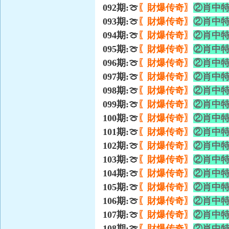
092期:🍈
〖財爆传奇〗
②肖中
093期:🍈
〖財爆传奇〗
②肖中
094期:🍈
〖財爆传奇〗
②肖中
095期:🍈
〖財爆传奇〗
②肖中
096期:🍈
〖財爆传奇〗
②肖中
097期:🍈
〖財爆传奇〗
②肖中
098期:🍈
〖財爆传奇〗
②肖中
099期:🍈
〖財爆传奇〗
②肖中
100期:🍈
〖財爆传奇〗
②肖中
101期:🍈
〖財爆传奇〗
②肖中
102期:🍈
〖財爆传奇〗
②肖中
103期:🍈
〖財爆传奇〗
②肖中
104期:🍈
〖財爆传奇〗
②肖中
105期:🍈
〖財爆传奇〗
②肖中
106期:🍈
〖財爆传奇〗
②肖中
107期:🍈
〖財爆传奇〗
②肖中
108期:🍈
〖財爆传奇〗
②肖中