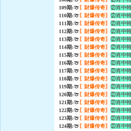
109期:🍈
〖財爆传奇〗
②肖中
110期:🍈
〖財爆传奇〗
②肖中
111期:🍈
〖財爆传奇〗
②肖中
112期:🍈
〖財爆传奇〗
②肖中
113期:🍈
〖財爆传奇〗
②肖中
114期:🍈
〖財爆传奇〗
②肖中
115期:🍈
〖財爆传奇〗
②肖中
116期:🍈
〖財爆传奇〗
②肖中
117期:🍈
〖財爆传奇〗
②肖中
118期:🍈
〖財爆传奇〗
②肖中
119期:🍈
〖財爆传奇〗
②肖中
120期:🍈
〖財爆传奇〗
②肖中
121期:🍈
〖財爆传奇〗
②肖中
122期:🍈
〖財爆传奇〗
②肖中
123期:🍈
〖財爆传奇〗
②肖中
124期:🍈
〖財爆传奇〗
②肖中