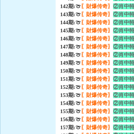
142期:🍈
〖財爆传奇〗
②肖中
143期:🍈
〖財爆传奇〗
②肖中
144期:🍈
〖財爆传奇〗
②肖中
145期:🍈
〖財爆传奇〗
②肖中
146期:🍈
〖財爆传奇〗
②肖中
147期:🍈
〖財爆传奇〗
②肖中
148期:🍈
〖財爆传奇〗
②肖中
149期:🍈
〖財爆传奇〗
②肖中
150期:🍈
〖財爆传奇〗
②肖中
151期:🍈
〖財爆传奇〗
②肖中
152期:🍈
〖財爆传奇〗
②肖中
153期:🍈
〖財爆传奇〗
②肖中
154期:🍈
〖財爆传奇〗
②肖中
155期:🍈
〖財爆传奇〗
②肖中
156期:🍈
〖財爆传奇〗
②肖中
157期:🍈
〖財爆传奇〗
②肖中