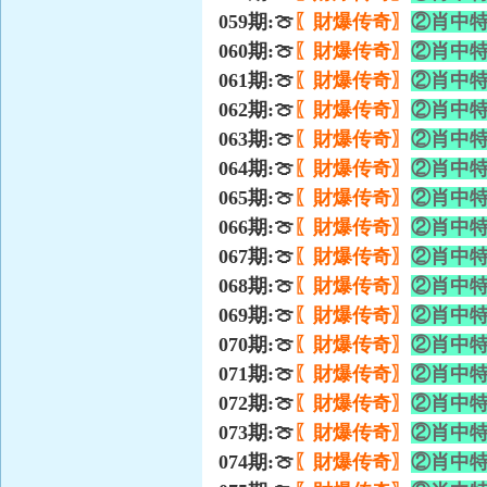
059期:🍈
〖財爆传奇〗
②肖中
060期:🍈
〖財爆传奇〗
②肖中
061期:🍈
〖財爆传奇〗
②肖中
062期:🍈
〖財爆传奇〗
②肖中
063期:🍈
〖財爆传奇〗
②肖中
064期:🍈
〖財爆传奇〗
②肖中
065期:🍈
〖財爆传奇〗
②肖中
066期:🍈
〖財爆传奇〗
②肖中
067期:🍈
〖財爆传奇〗
②肖中
068期:🍈
〖財爆传奇〗
②肖中
069期:🍈
〖財爆传奇〗
②肖中
070期:🍈
〖財爆传奇〗
②肖中
071期:🍈
〖財爆传奇〗
②肖中
072期:🍈
〖財爆传奇〗
②肖中
073期:🍈
〖財爆传奇〗
②肖中
074期:🍈
〖財爆传奇〗
②肖中