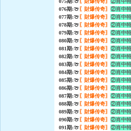
075期:🍈
〖財爆传奇〗
②肖中
076期:🍈
〖財爆传奇〗
②肖中
077期:🍈
〖財爆传奇〗
②肖中
078期:🍈
〖財爆传奇〗
②肖中
079期:🍈
〖財爆传奇〗
②肖中
080期:🍈
〖財爆传奇〗
②肖中
081期:🍈
〖財爆传奇〗
②肖中
082期:🍈
〖財爆传奇〗
②肖中
083期:🍈
〖財爆传奇〗
②肖中
084期:🍈
〖財爆传奇〗
②肖中
085期:🍈
〖財爆传奇〗
②肖中
086期:🍈
〖財爆传奇〗
②肖中
087期:🍈
〖財爆传奇〗
②肖中
088期:🍈
〖財爆传奇〗
②肖中
089期:🍈
〖財爆传奇〗
②肖中
090期:🍈
〖財爆传奇〗
②肖中
091期:🍈
〖財爆传奇〗
②肖中