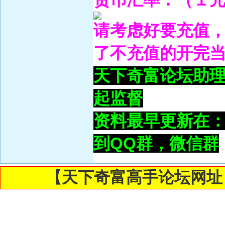
请考虑好要充值
了不充值的开完
天下奇富论坛助理新
起监督
资料最早更新在：ww
到QQ群，微信群
【天下奇富高手论坛网址