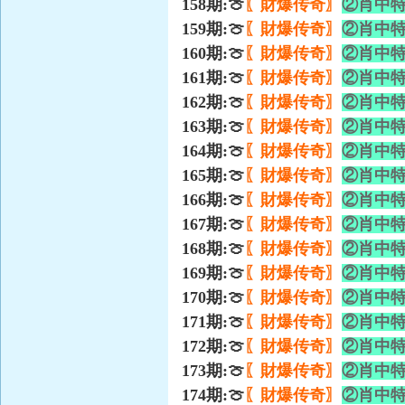
158期:🍈
〖財爆传奇〗
②肖中
159期:🍈
〖財爆传奇〗
②肖中
160期:🍈
〖財爆传奇〗
②肖中
161期:🍈
〖財爆传奇〗
②肖中
162期:🍈
〖財爆传奇〗
②肖中
163期:🍈
〖財爆传奇〗
②肖中
164期:🍈
〖財爆传奇〗
②肖中
165期:🍈
〖財爆传奇〗
②肖中
166期:🍈
〖財爆传奇〗
②肖中
167期:🍈
〖財爆传奇〗
②肖中
168期:🍈
〖財爆传奇〗
②肖中
169期:🍈
〖財爆传奇〗
②肖中
170期:🍈
〖財爆传奇〗
②肖中
171期:🍈
〖財爆传奇〗
②肖中
172期:🍈
〖財爆传奇〗
②肖中
173期:🍈
〖財爆传奇〗
②肖中
174期:🍈
〖財爆传奇〗
②肖中