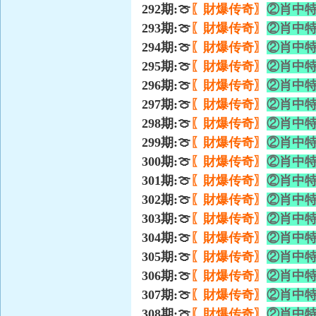
292期:🍈
〖財爆传奇〗
②肖中
293期:🍈
〖財爆传奇〗
②肖中
294期:🍈
〖財爆传奇〗
②肖中
295期:🍈
〖財爆传奇〗
②肖中
296期:🍈
〖財爆传奇〗
②肖中
297期:🍈
〖財爆传奇〗
②肖中
298期:🍈
〖財爆传奇〗
②肖中
299期:🍈
〖財爆传奇〗
②肖中
300期:🍈
〖財爆传奇〗
②肖中
301期:🍈
〖財爆传奇〗
②肖中
302期:🍈
〖財爆传奇〗
②肖中
303期:🍈
〖財爆传奇〗
②肖中
304期:🍈
〖財爆传奇〗
②肖中
305期:🍈
〖財爆传奇〗
②肖中
306期:🍈
〖財爆传奇〗
②肖中
307期:🍈
〖財爆传奇〗
②肖中
308期:🍈
〖財爆传奇〗
②肖中