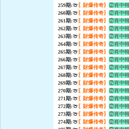
259期:🍈
〖財爆传奇〗
②肖中
260期:🍈
〖財爆传奇〗
②肖中
261期:🍈
〖財爆传奇〗
②肖中
262期:🍈
〖財爆传奇〗
②肖中
263期:🍈
〖財爆传奇〗
②肖中
264期:🍈
〖財爆传奇〗
②肖中
265期:🍈
〖財爆传奇〗
②肖中
266期:🍈
〖財爆传奇〗
②肖中
267期:🍈
〖財爆传奇〗
②肖中
268期:🍈
〖財爆传奇〗
②肖中
269期:🍈
〖財爆传奇〗
②肖中
270期:🍈
〖財爆传奇〗
②肖中
271期:🍈
〖財爆传奇〗
②肖中
272期:🍈
〖財爆传奇〗
②肖中
273期:🍈
〖財爆传奇〗
②肖中
274期:🍈
〖財爆传奇〗
②肖中