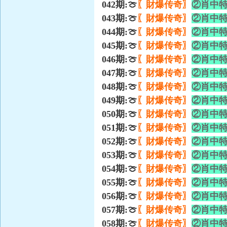
042期:🍈
〖財爆传奇〗
②肖中
043期:🍈
〖財爆传奇〗
②肖中
044期:🍈
〖財爆传奇〗
②肖中
045期:🍈
〖財爆传奇〗
②肖中
046期:🍈
〖財爆传奇〗
②肖中
047期:🍈
〖財爆传奇〗
②肖中
048期:🍈
〖財爆传奇〗
②肖中
049期:🍈
〖財爆传奇〗
②肖中
050期:🍈
〖財爆传奇〗
②肖中
051期:🍈
〖財爆传奇〗
②肖中
052期:🍈
〖財爆传奇〗
②肖中
053期:🍈
〖財爆传奇〗
②肖中
054期:🍈
〖財爆传奇〗
②肖中
055期:🍈
〖財爆传奇〗
②肖中
056期:🍈
〖財爆传奇〗
②肖中
057期:🍈
〖財爆传奇〗
②肖中
058期:🍈
〖財爆传奇〗
②肖中