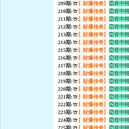
209期:🍈
〖財爆传奇〗
②肖中
210期:🍈
〖財爆传奇〗
②肖中
211期:🍈
〖財爆传奇〗
②肖中
212期:🍈
〖財爆传奇〗
②肖中
213期:🍈
〖財爆传奇〗
②肖中
214期:🍈
〖財爆传奇〗
②肖中
215期:🍈
〖財爆传奇〗
②肖中
216期:🍈
〖財爆传奇〗
②肖中
217期:🍈
〖財爆传奇〗
②肖中
218期:🍈
〖財爆传奇〗
②肖中
219期:🍈
〖財爆传奇〗
②肖中
220期:🍈
〖財爆传奇〗
②肖中
221期:🍈
〖財爆传奇〗
②肖中
222期:🍈
〖財爆传奇〗
②肖中
223期:🍈
〖財爆传奇〗
②肖中
224期:🍈
〖財爆传奇〗
②肖中
225期:🍈
〖財爆传奇〗
②肖中