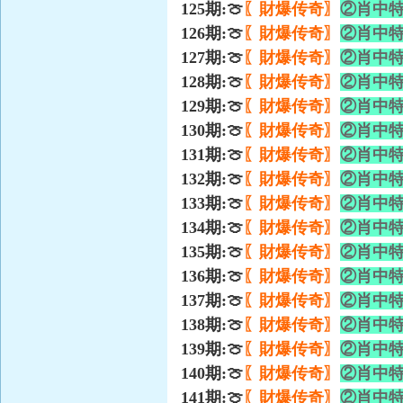
125期:🍈
〖財爆传奇〗
②肖中
126期:🍈
〖財爆传奇〗
②肖中
127期:🍈
〖財爆传奇〗
②肖中
128期:🍈
〖財爆传奇〗
②肖中
129期:🍈
〖財爆传奇〗
②肖中
130期:🍈
〖財爆传奇〗
②肖中
131期:🍈
〖財爆传奇〗
②肖中
132期:🍈
〖財爆传奇〗
②肖中
133期:🍈
〖財爆传奇〗
②肖中
134期:🍈
〖財爆传奇〗
②肖中
135期:🍈
〖財爆传奇〗
②肖中
136期:🍈
〖財爆传奇〗
②肖中
137期:🍈
〖財爆传奇〗
②肖中
138期:🍈
〖財爆传奇〗
②肖中
139期:🍈
〖財爆传奇〗
②肖中
140期:🍈
〖財爆传奇〗
②肖中
141期:🍈
〖財爆传奇〗
②肖中