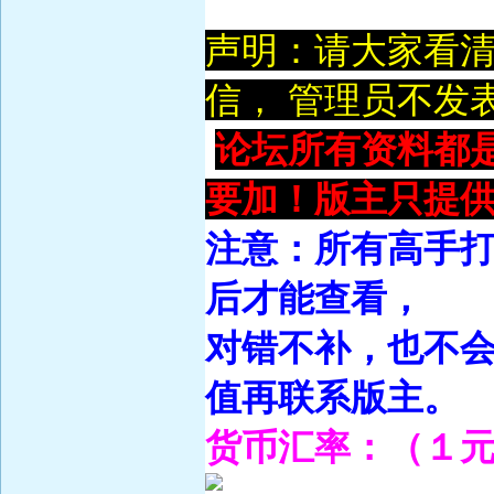
声明：请大家看
信， 管理员不发
论坛所有资料都
要加！版主只提供
注意：所有高手
后才能查看，
对错不补，也不
值再联系版主。
货币汇率：（１元