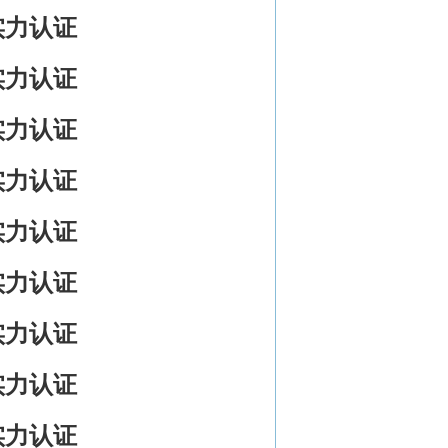
实力认证
实力认证
实力认证
实力认证
实力认证
实力认证
实力认证
实力认证
实力认证