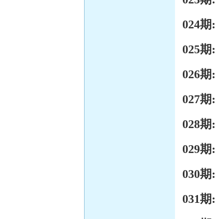
024期:
025期:
026期:
027期:
028期:
029期:
030期:
031期: