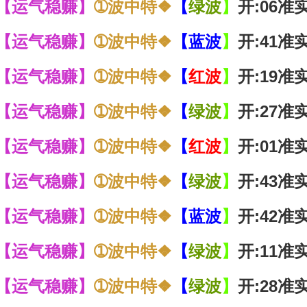
➀波中特❖
【
绿波
】
开:06准
【运气稳赚】
➀波中特❖
【蓝波
】
开:41准
【运气稳赚】
➀波中特❖
【
红波
】
开:19准
【运气稳赚】
➀波中特❖
【
绿波
】
开:27准
【运气稳赚】
➀波中特❖
【
红波
】
开:01准
【运气稳赚】
➀波中特❖
【
绿波
】
开:43准
【运气稳赚】
➀波中特❖
【蓝波
】
开:42准
【运气稳赚】
➀波中特❖
【
绿波
】
开:11准
【运气稳赚】
➀波中特❖
【
绿波
】
开:28准
【运气稳赚】