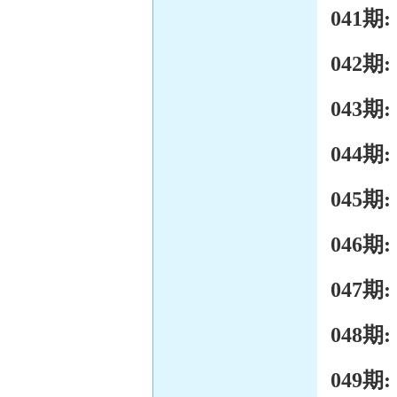
041期:
042期:
043期:
044期:
045期:
046期:
047期:
048期:
049期: