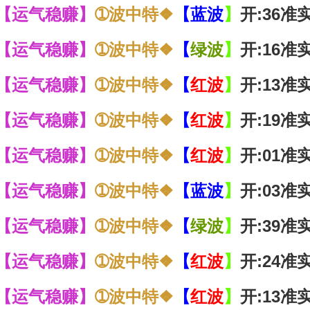
➀波中特❖
【蓝波
】
开:36准
【运气稳赚】
➀波中特❖
【
绿波
】
开:16准
【运气稳赚】
➀波中特❖
【
红波
】
开:13准
【运气稳赚】
➀波中特❖
【
红波
】
开:19准
【运气稳赚】
➀波中特❖
【
红波
】
开:01准
【运气稳赚】
➀波中特❖
【蓝波
】
开:03准
【运气稳赚】
➀波中特❖
【
绿波
】
开:39准
【运气稳赚】
➀波中特❖
【
红波
】
开:24准
【运气稳赚】
➀波中特❖
【
红波
】
开:13准
【运气稳赚】