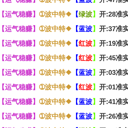
➀波中特❖
【
绿波
】
开:28准
【运气稳赚】
➀波中特❖
【蓝波
】
开:37准
【运气稳赚】
➀波中特❖
【
红波
】
开:19准
【运气稳赚】
➀波中特❖
【
红波
】
开:45准
【运气稳赚】
➀波中特❖
【蓝波
】
开:03准
【运气稳赚】
➀波中特❖
【
红波
】
开:01准
【运气稳赚】
➀波中特❖
【蓝波
】
开:41准
【运气稳赚】
➀波中特❖
【蓝波
】
开:26准
【运气稳赚】