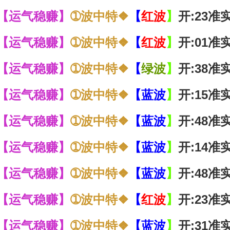
➀波中特❖
【
红波
】
开:23准
【运气稳赚】
➀波中特❖
【
红波
】
开:01准
【运气稳赚】
➀波中特❖
【
绿波
】
开:38准
【运气稳赚】
➀波中特❖
【蓝波
】
开:15准
【运气稳赚】
➀波中特❖
【蓝波
】
开:48准
【运气稳赚】
➀波中特❖
【蓝波
】
开:14准
【运气稳赚】
➀波中特❖
【蓝波
】
开:48准
【运气稳赚】
➀波中特❖
【
红波
】
开:23准
【运气稳赚】
➀波中特❖
【蓝波
】
开:31准
【运气稳赚】