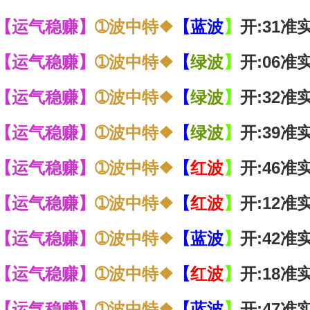
➀波中特❖
【蓝波
】
开:31准
【运气稳赚】
➀波中特❖
【
绿波
】
开:06准
【运气稳赚】
➀波中特❖
【
绿波
】
开:32准
【运气稳赚】
➀波中特❖
【
绿波
】
开:39准
【运气稳赚】
➀波中特❖
【
红波
】
开:46准
【运气稳赚】
➀波中特❖
【
红波
】
开:12准
【运气稳赚】
➀波中特❖
【蓝波
】
开:42准
【运气稳赚】
➀波中特❖
【
红波
】
开:18准
【运气稳赚】
➀波中特❖
【蓝波
】
开:47准
【运气稳赚】