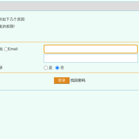
有如下几个原因:
复的权限!
户名
Email
录
是
否
找回密码