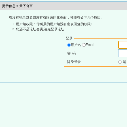
提示信息 »
天下奇富
您没有登录或者您没有权限访问此页面，可能有如下几个原因:
用户组权限：你所属的用户组没有发表回复的权限!
您还不是论坛会员,请先登录论坛
登录
用户名
Email
密 码
隐身登录