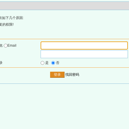
有如下几个原因:
复的权限!
户名
Email
录
是
否
找回密码