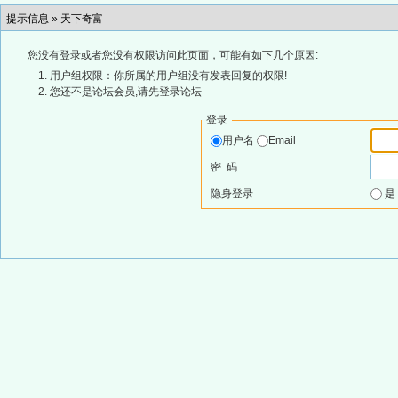
提示信息 »
天下奇富
您没有登录或者您没有权限访问此页面，可能有如下几个原因:
用户组权限：你所属的用户组没有发表回复的权限!
您还不是论坛会员,请先登录论坛
登录
用户名
Email
密 码
隐身登录