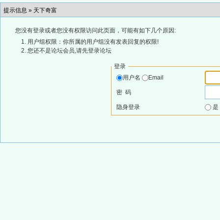
提示信息 »
天下奇富
您没有登录或者您没有权限访问此页面，可能有如下几个原因:
用户组权限：你所属的用户组没有发表回复的权限!
您还不是论坛会员,请先登录论坛
登录
用户名
Email
密 码
隐身登录