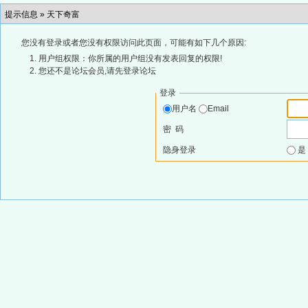
提示信息 »
天下奇富
您没有登录或者您没有权限访问此页面，可能有如下几个原因:
用户组权限：你所属的用户组没有发表回复的权限!
您还不是论坛会员,请先登录论坛
登录
用户名
Email
密 码
隐身登录