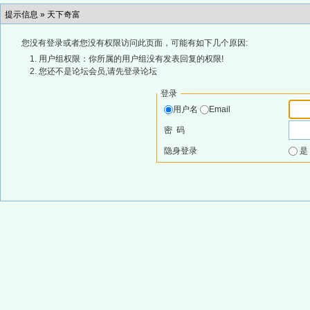
提示信息 »
天下奇富
您没有登录或者您没有权限访问此页面，可能有如下几个原因:
用户组权限：你所属的用户组没有发表回复的权限!
您还不是论坛会员,请先登录论坛
登录
用户名
Email
密 码
隐身登录