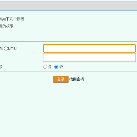
有如下几个原因:
复的权限!
户名
Email
录
是
否
找回密码