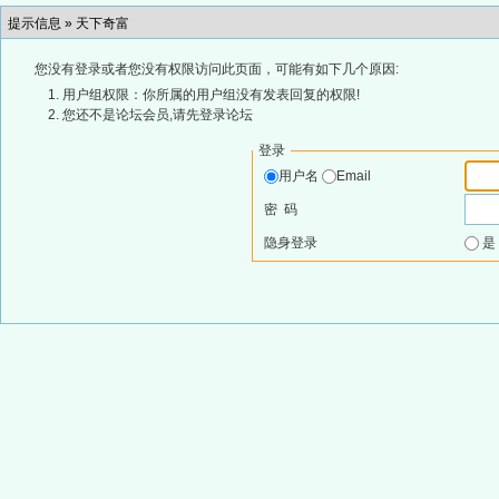
提示信息 »
天下奇富
您没有登录或者您没有权限访问此页面，可能有如下几个原因:
用户组权限：你所属的用户组没有发表回复的权限!
您还不是论坛会员,请先登录论坛
登录
用户名
Email
密 码
隐身登录