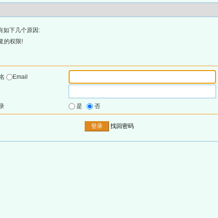
有如下几个原因:
复的权限!
户名
Email
录
是
否
找回密码